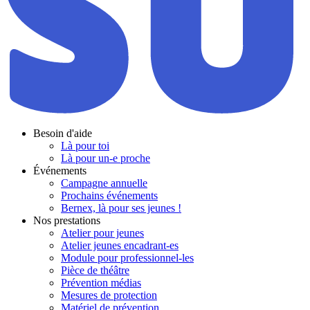
Besoin d'aide
Là pour toi
Là pour un-e proche
Événements
Campagne annuelle
Prochains événements
Bernex, là pour ses jeunes !
Nos prestations
Atelier pour jeunes
Atelier jeunes encadrant-es
Module pour professionnel-les
Pièce de théâtre
Prévention médias
Mesures de protection
Matériel de prévention